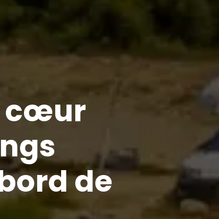
u cœur
ings
 bord de