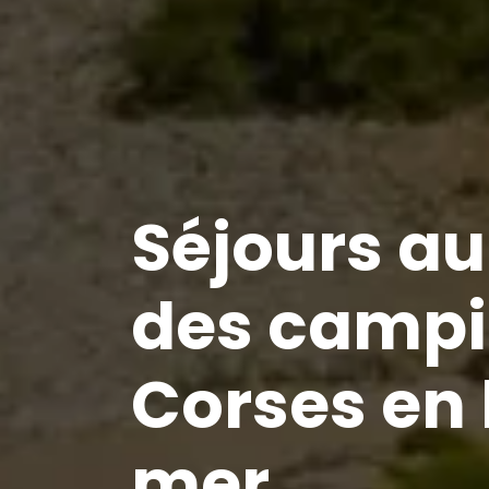
Séjours a
des camp
Corses en
mer