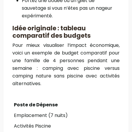
Portez une bouée ou un gilet de
sauvetage si vous n’êtes pas un nageur
expérimenté.
Idée originale : tableau
comparatif des budgets
Pour mieux visualiser l’impact économique,
voici un exemple de budget comparatif pour
une famille de 4 personnes pendant une
semaine : camping avec piscine versus
camping nature sans piscine avec activités
alternatives.
Poste de Dépense
C
Emplacement (7 nuits)
6
Activités Piscine
0€