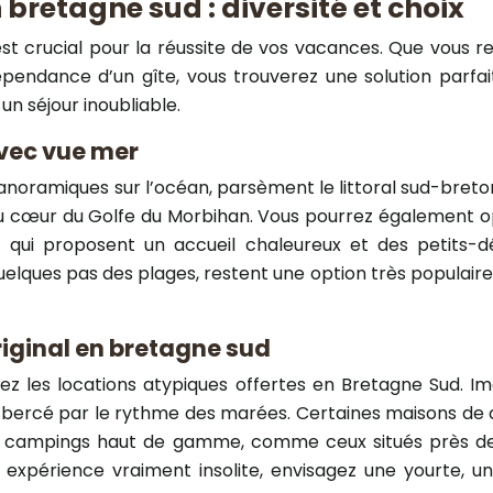
bretagne sud : diversité et choix
t crucial pour la réussite de vos vacances. Que vous re
épendance d’un gîte, vous trouverez une solution parf
un séjour inoubliable.
vec vue mer
oramiques sur l’océan, parsèment le littoral sud-breton.
 au cœur du Golfe du Morbihan. Vous pourrez également 
 qui proposent un accueil chaleureux et des petits-d
uelques pas des plages, restent une option très populaire.
riginal en bretagne sud
z les locations atypiques offertes en Bretagne Sud. I
, bercé par le rythme des marées. Certaines maisons de c
. Les campings haut de gamme, comme ceux situés près 
expérience vraiment insolite, envisagez une yourte, u